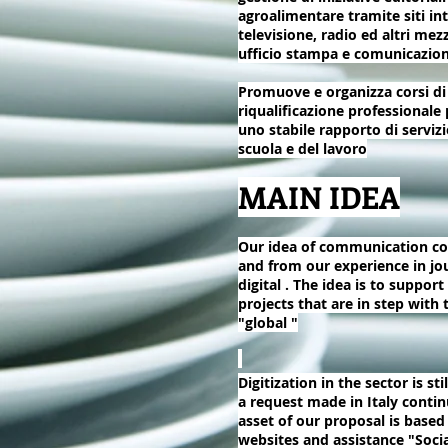
agroalimentare tramite siti in
televisione, radio ed altri mezz
ufficio stampa e comunicazio
Promuove e organizza corsi di
riqualificazione professionale p
uno stabile rapporto di servizi
scuola e del lavoro
MAIN IDEA
Our idea of communication c
and from our experience in jo
digital . The idea is to suppor
projects that are in step with
"global "
Digitization in the sector is sti
a request made ​​in Italy conti
asset of our proposal is based
websites and assistance "Socia