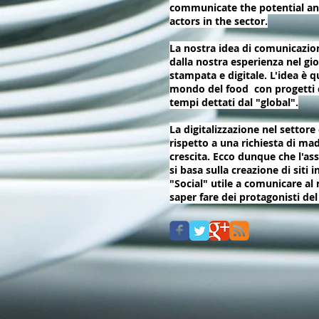
communicate the potential a
actors in the sector.
La nostra idea di comunicazio
dalla nostra esperienza nel gi
stampata e digitale. L'idea è q
mondo del food con progetti c
tempi dettati dal "global".
La digitalizzazione nel settor
rispetto a una richiesta di mad
crescita. Ecco dunque che l'as
si basa sulla creazione di siti 
"Social" utile a comunicare al m
saper fare dei protagonisti de