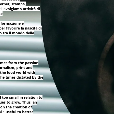
ternet, stampa,
i. Svolgiamo attività di
ne
 formazione e
er favorire la nascita di
o tra il mondo della
omes from the passion
urnalism, print and
t the food world with
 the times dictated by the
ll too small in relation to
nues to grow. Thus, an
 on the creation of
l " useful to better