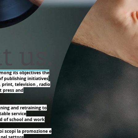
t us.
mong its objectives the
publishing initiatives
print, television , radio
t press and
ning and retraining to
table service
ld of school and work
oi scopi la promozione e
i nel settore