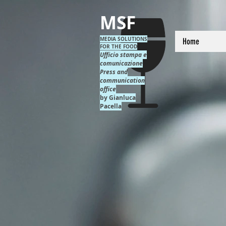
MSF
MEDIA SOLUTIONS
Home
FOR THE FOOD
Ufficio stampa e
comunicazione
Press and
communication
office
by Gianluca
Pacella