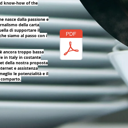
nd know-how of the
ne nasce dalla passione e
ornalismo della carta
uella di supportare il
he siamo al passo con i
e è ancora troppo bassa
e in Italy in costante
set della nostra proposta
internet e assistenza
eglio le potenzialità e il
l comparto.